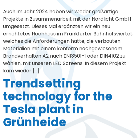
technology for the
Tesla plant in
Grünheide
Im Jahr 2023 haben wir für das Tesla Werk in
Grünheide die umfassende Planung und Umsetzung
modernster technischer Systeme übernommen, um
den Betrieb effizient, interaktiv und zukunftssicher zu
gestalten. Unser Auftrag gliedert sich in zwei
Hauptphasen: die Entwurfs- und Konzeptionsphase
sowie die Lieferung der passenden Hardware. In der
ersten Phase erstellen wir die Elektro-, Medien-, […]
LED container to go
for mediawall.one: