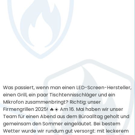
LED screens in the Ice
sports center
Westfalen
Das Eissportzentrum Westfalen in Dortmund ist ein
beeindruckender Veranstaltungsort, der neben
Funktionalität auch auf modernste Technik setzt. In
den Jahren 2023 & 2024 haben wir für die MP
Veranstaltungstechnik GmbH mehrere Screens in den
Maßen 4,50 x 3,00 m und 2x 4,50 x 2,50 m angefertigt,
welche die Firma dann eigenständig installieren
konnte. Mit dem […]
Next
→