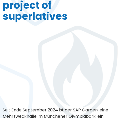
project of
superlatives
Seit Ende September 2024 ist der SAP Garden, eine
Mehrzweckhalle im Münchener Olympiapark, ein
weiteres Projekt, welches wir mit unserer „non-
flammable“-Technologie unterstützen durften. Unser
Kunde war in diesem Bauprojekt die HG Videowall
GmbH, die wir mit diversen LED Screens in
Rettungswegen unterstützt haben. Es handelt sich
hierbei um die Welcome Zone, Fan Zone,
Haupteingang Ost […]
Skyscraper in
Frankfurt's station