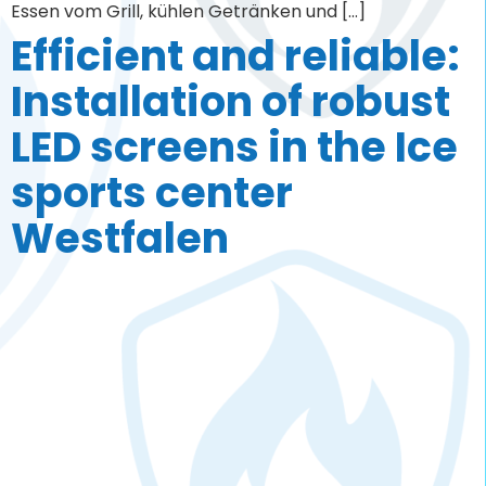
Contact
Phone
0251 590 80 64 – 0
FAX 0251 590 80 64 – 99
Email:
sales@screen-experts.de
Legal Notice
Privacy Policy
Disclaimer
Terms & conditions
COPYRIGHT © 2025 –
SCREEN EXPERTS
Our offer is directed exclusively to businesses.