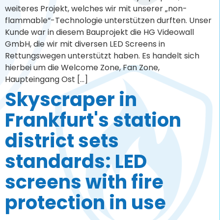
district sets
standards: LED
screens with fire
protection in use
Auch im Jahr 2024 haben wir wieder großartige
Projekte in Zusammenarbeit mit der Nordlicht GmbH
umgesetzt. Dieses Mal ergänzten wir ein neu
errichtetes Hochhaus im Frankfurter Bahnhofsviertel,
welches die Anforderungen hatte, die verbauten
Materialien mit einem konform nachgewiesenem
Brandverhalten A2 nach EN13501-1 oder DIN4102 zu
wählen, mit unseren LED Screens. In diesem Projekt
kam wieder […]
Trendsetting