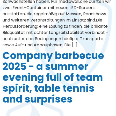
evening full of team
spirit, table tennis
and surprises
Was passiert, wenn man einen LED-Screen-Hersteller,
einen Grill, ein paar Tischtennisschläger und ein
Mikrofon zusammenbringt? Richtig: unser
Firmengrillen 2025! 🔥☀️ Am 16. Mai haben wir unser
Team für einen Abend aus dem Büroalltag geholt und
gemeinsam den Sommer eingeläutet. Bei bestem
Wetter wurde wir rundum gut versorgt: mit leckerem
Essen vom Grill, kühlen Getränken und […]
Efficient and reliable:
Installation of robust