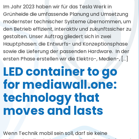
technology that
moves and lasts
Wenn Technik mobil sein soll, darf sie keine
Schwachstellen haben. Für mediawall.one durften wir
zwei Event-Container mit neuen LED-Screens
ausstatten, die regelmäßig auf Messen, Roadshows
und weiteren Veranstaltungen im Einsatz sind.Die
Herausforderung: eine Lösung zu finden, die brillante
Bildqualität mit echter Langzeitstabilität verbindet –
auch unter den Bedingungen häufiger Transporte
sowie Auf- und Abbauphasen. Die […]
Company barbecue
2025 - a summer