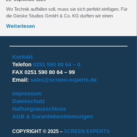
Wo Technik auffallen soll, muss sie sich perfekt einfügen. Für
die Gieske Studios GmbH & Co. KG durften wir einen
Weiterlesen
Kontakt
Telefon
0251 590 80 64 – 0
FAX 0251 590 80 64 – 99
Email:
sales@screen-experts.de
Impressum
Datenschutz
Haftungsausschluss
AGB & Garantiebestimmungen
COPYRIGHT © 2025 –
SCREEN EXPERTS