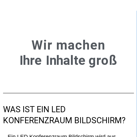
SCREEN EXPERTS
BILDSCHIRM
Wir machen
KONFERENZRAUM
Ihre Inhalte
groß
Unsere Kunden setzen unsere Konferenzraum
Bildschirme in Videokonferenzen oder bei
Präsentationen ein.
WAS IST EIN LED
KONFERENZRAUM BILDSCHIRM?
Ein LED Konferenzraum Bildschirm wird aus